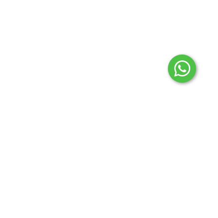
Porque elegirnos para
tu proyecto
Alta
Diseño
TU